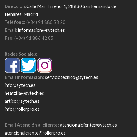
Dirección:
Calle Mar Tirreno, 1, 28830 San Fernando de
Henares, Madrid
Teléfono:
(+34) 91 886 53 20
Email:
informacion@sytech.es
Fax:
(+34) 91 886 42 85
Redes Sociales:
Email Información:
serviciotecnico@sytech.es
info@sytech.es
heatzilla@sytech.es
artico@sytech.es
info@rollerpro.es
Email Atención al cliente:
atencionalcliente@sytech.es
atencionalcliente@rollerpro.es