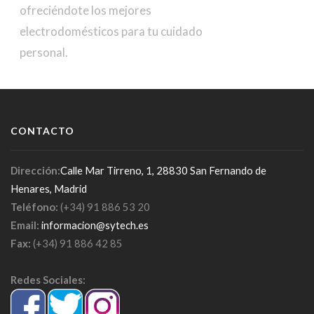
ofreciéndote los mejores
electrodomésticos para tu cuidado
personal.
CONTACTO
Dirección:
Calle Mar Tirreno, 1, 28830 San Fernando de
Henares, Madrid
Teléfono:
(+34) 91 886 53 20
Email:
informacion@sytech.es
Fax:
(+34) 91 886 42 85
Redes Sociales: