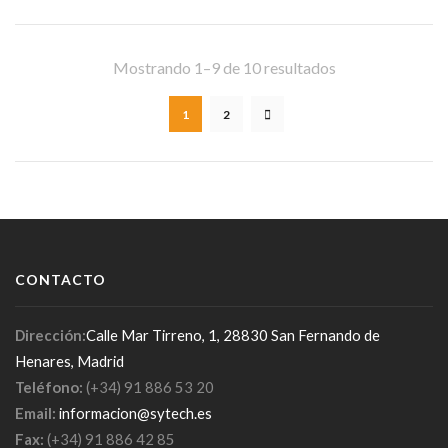
Mostrando 1–9 de 10 resultados
1
2
CONTACTO
Dirección:
Calle Mar Tirreno, 1, 28830 San Fernando de
Henares, Madrid
Teléfono:
(+34) 91 886 53 20
Email:
informacion@sytech.es
Fax:
(+34) 91 886 42 85