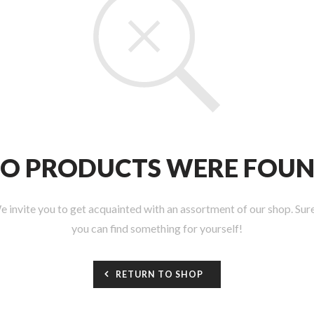
O PRODUCTS WERE FOU
 invite you to get acquainted with an assortment of our shop. Sur
you can find something for yourself!
RETURN TO SHOP