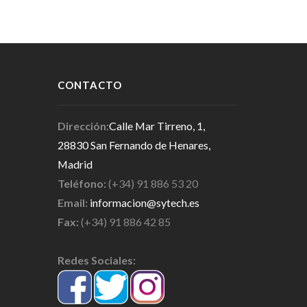
CONTACTO
Dirección:
Calle Mar Tirreno, 1,
28830 San Fernando de Henares,
Madrid
Teléfono:
(+34) 91 886 53 20
Email:
informacion@sytech.es
Fax:
(+34) 91 886 42 85
Redes Sociales: