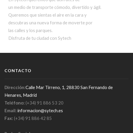
un medio de transporte cómodo, divertido y ágil.
Queremos que sientas el aire en la cara y
descubras una nueva forma de moverte por
las calles y los parques.
Disfruta de tu ciudad con Sytech
CONTACTO
Dirección:
Calle Mar Tirreno, 1, 28830 San Fernando de
Henares, Madrid
Teléfono:
(+34) 91 886 53 20
Email:
informacion@sytech.es
Fax:
(+34) 91 886 42 85