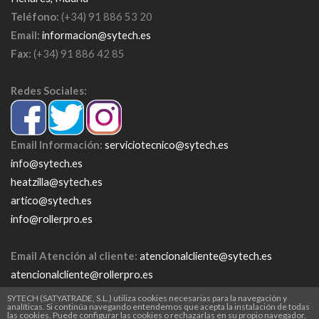
Teléfono:
(+34) 91 886 53 20
Email:
informacion@sytech.es
Fax:
(+34) 91 886 42 85
Redes Sociales:
Email Información:
serviciotecnico@sytech.es
info@sytech.es
heatzilla@sytech.es
artico@sytech.es
info@rollerpro.es
Email Atención al cliente:
atencionalcliente@sytech.es
atencionalcliente@rollerpro.es
www.sytech.es
SYTECH (SATYATRADE, S.L.) utiliza cookies necesarias para la navegación y
analíticas. Si continúa navegando entendemos que acepta la instalación de todas
las cookies. Puede configurar las cookies o rechazarlas en su propio navegador.