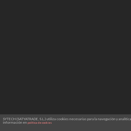
SYTECH (SATYATRADE, S.L.) utiliza cookies necesarias para la navegación y analíti
información en
política de cookies