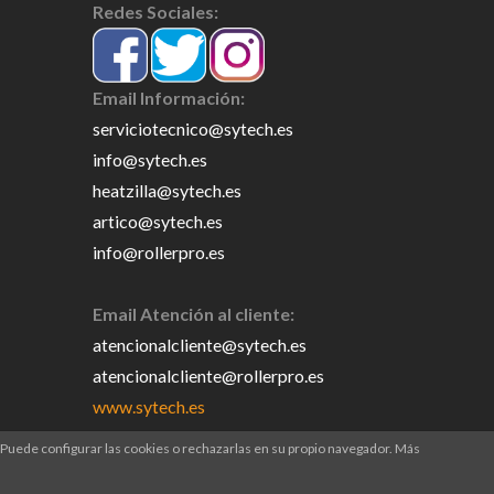
Redes Sociales:
Email Información:
serviciotecnico@sytech.es
info@sytech.es
heatzilla@sytech.es
artico@sytech.es
info@rollerpro.es
Email Atención al cliente:
atencionalcliente@sytech.es
atencionalcliente@rollerpro.es
www.sytech.es
. Puede configurar las cookies o rechazarlas en su propio navegador. Más