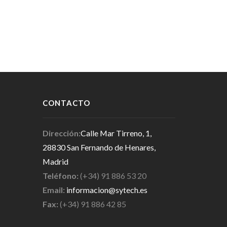
CONTACTO
Dirección:
Calle Mar Tirreno, 1,
28830 San Fernando de Henares,
Madrid
Teléfono:
(+34) 91 886 53 20
Email:
informacion@sytech.es
Fax:
(+34) 91 886 42 85