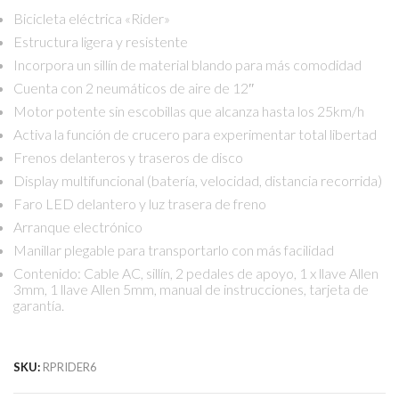
Bicicleta eléctrica «Rider»
Estructura ligera y resistente
Incorpora un sillín de material blando para más comodidad
Cuenta con 2 neumáticos de aire de 12″
Motor potente sin escobillas que alcanza hasta los 25km/h
Activa la función de crucero para experimentar total libertad
Frenos delanteros y traseros de disco
Display multifuncional (batería, velocidad, distancia recorrida)
Faro LED delantero y luz trasera de freno
Arranque electrónico
Manillar plegable para transportarlo con más facilidad
Contenido: Cable AC, sillín, 2 pedales de apoyo, 1 x llave Allen
3mm, 1 llave Allen 5mm, manual de instrucciones, tarjeta de
garantía.
SKU:
RPRIDER6