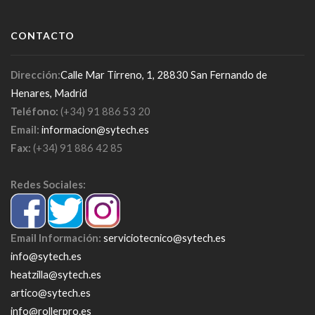
CONTACTO
Dirección:
Calle Mar Tirreno, 1, 28830 San Fernando de
Henares, Madrid
Teléfono:
(+34) 91 886 53 20
Email:
informacion@sytech.es
Fax:
(+34) 91 886 42 85
Redes Sociales:
Email Información:
serviciotecnico@sytech.es
info@sytech.es
heatzilla@sytech.es
artico@sytech.es
info@rollerpro.es