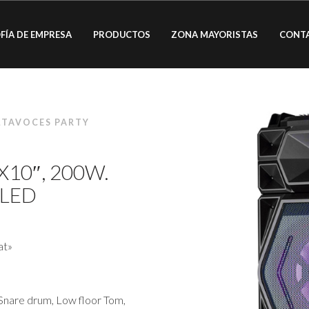
FÍA DE EMPRESA
PRODUCTOS
ZONA MAYORISTAS
CONT
LTAVOCES PARTY
10″, 200W.
 LED
at»
 Snare drum, Low floor Tom,