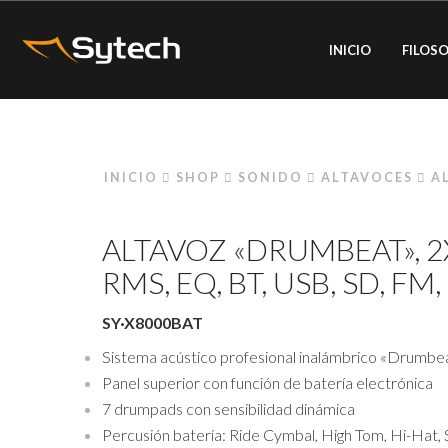
INICIO
FILOSO
INICIO
SHOP
SONIDO
ALTAVOCES
A
ALTAVOZ «DRUMBEAT», 2X
RMS, EQ, BT, USB, SD, FM,
SY·X8000BAT
Sistema acústico profesional inalámbrico «Drumbe
Panel superior con función de batería electrónica
7 drumpads con sensibilidad dinámica
Percusión batería: Ride Cymbal, High Tom, Hi-Hat,