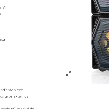
usión
a
e…
ica
s
endiente y eco
positivos externos
, cable AC, manual de