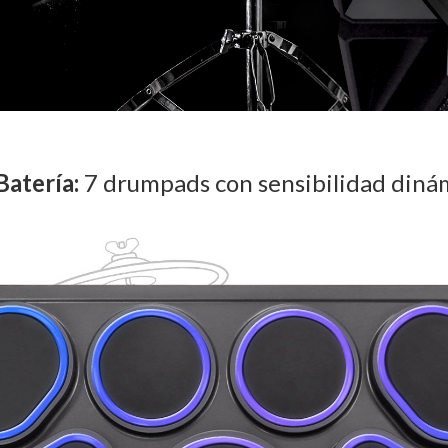
atería:
7
drumpads con sensibilidad diná