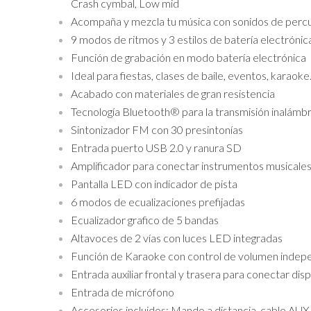
Crash cymbal, Low mid
Acompaña y mezcla tu música con sonidos de perc
9 modos de ritmos y 3 estilos de batería electrónic
Función de grabación en modo batería electrónica
Ideal para fiestas, clases de baile, eventos, karaok
Acabado con materiales de gran resistencia
Tecnología Bluetooth® para la transmisión inalámbr
Sintonizador FM con 30 presintonías
Entrada puerto USB 2.0 y ranura SD
Amplificador para conectar instrumentos musicale
Pantalla LED con indicador de pista
6 modos de ecualizaciones prefijadas
Ecualizador grafico de 5 bandas
Altavoces de 2 vías con luces LED integradas
Función de Karaoke con control de volumen indep
Entrada auxiliar frontal y trasera para conectar dis
Entrada de micrófono
Accesorios incluidos: Mando a distancia, cable AUX