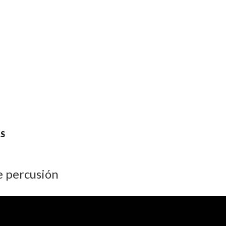
S
e percusión