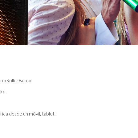
co «RollerBeat»
ke..
ica desde un móvil, tablet..