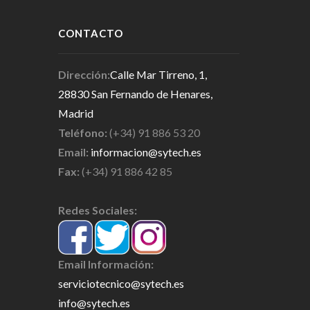
CONTACTO
Dirección:
Calle Mar Tirreno, 1,
28830 San Fernando de Henares,
Madrid
Teléfono:
(+34) 91 886 53 20
Email:
informacion@sytech.es
Fax:
(+34) 91 886 42 85
Redes Sociales:
Email Información:
serviciotecnico@sytech.es
info@sytech.es