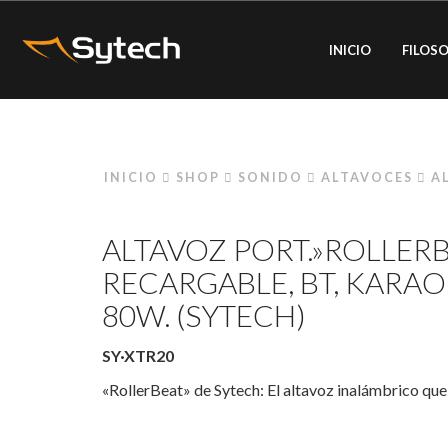
INICIO
FILOSO
INICIO
SHOP
SONIDO
ALTAVOCES
A
ALTAVOZ PORT.»ROLLERB
RECARGABLE, BT, KARAOK
80W. (SYTECH)
SY·XTR20
«RollerBeat» de Sytech: El altavoz inalámbrico que