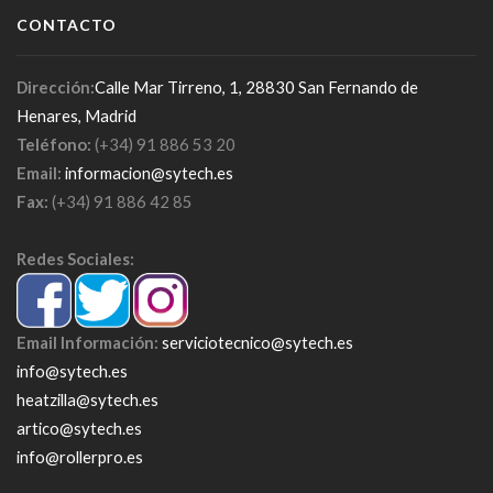
CONTACTO
Dirección:
Calle Mar Tirreno, 1, 28830 San Fernando de
Henares, Madrid
Teléfono:
(+34) 91 886 53 20
Email:
informacion@sytech.es
Fax:
(+34) 91 886 42 85
Redes Sociales:
Email Información:
serviciotecnico@sytech.es
info@sytech.es
heatzilla@sytech.es
artico@sytech.es
info@rollerpro.es