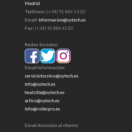
Madrid
Teléfono:
(+34) 91 886 53 20
Email:
informacion@sytech.es
Fax:
(+34) 91 886 42 85
Redes Sociales:
Email Información:
serviciotecnico@sytech.es
info@sytech.es
heatzilla@sytech.es
artico@sytech.es
info@rollerpro.es
Email Atención al cliente: