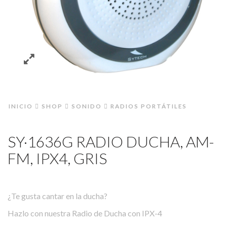
INICIO
SHOP
SONIDO
RADIOS PORTÁTILES
SY·1636G RADIO DUCHA, AM-
FM, IPX4, GRIS
¿Te gusta cantar en la ducha?
Hazlo con nuestra Radio de Ducha con IPX-4