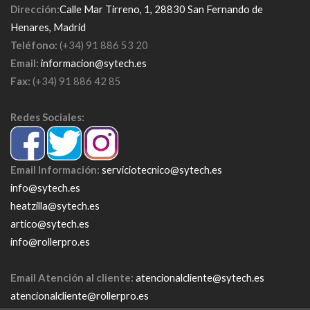
Dirección:
Calle Mar Tirreno, 1, 28830 San Fernando de
Henares, Madrid
Teléfono:
(+34) 91 886 53 20
Email:
informacion@sytech.es
Fax:
(+34) 91 886 42 85
Redes Sociales:
Email Información:
serviciotecnico@sytech.es
info@sytech.es
heatzilla@sytech.es
artico@sytech.es
info@rollerpro.es
Email Atención al cliente:
atencionalcliente@sytech.es
atencionalcliente@rollerpro.es