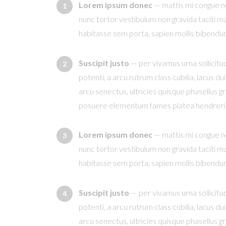
Lorem ipsum donec
— mattis mi congue no
nunc tortor vestibulum non gravida taciti ma
habitasse sem porta, sapien mollis bibendu
Suscipit justo
— per vivamus urna sollicitu
potenti, a arcu rutrum class cubilia, lacus 
arcu senectus, ultricies quisque phasellus g
posuere elementum fames platea hendrerit s
Lorem ipsum donec
— mattis mi congue no
nunc tortor vestibulum non gravida taciti ma
habitasse sem porta, sapien mollis bibendu
Suscipit justo
— per vivamus urna sollicitu
potenti, a arcu rutrum class cubilia, lacus 
arcu senectus, ultricies quisque phasellus g