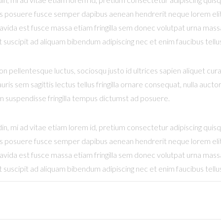
duis posuere fusce semper dapibus aenean hendrerit neque lorem elit d
ravida est fusce massa etiam fringilla sem donec volutpat urna massa 
uscipit ad aliquam bibendum adipiscing nec et enim faucibus tellu
n pellentesque luctus, sociosqu justo id ultrices sapien aliquet cu
uris sem sagittis lectus tellus fringilla ornare consequat, nulla au
m suspendisse fringilla tempus dictumst ad posuere.
din, mi ad vitae etiam lorem id, pretium consectetur adipiscing quis
duis posuere fusce semper dapibus aenean hendrerit neque lorem elit d
ravida est fusce massa etiam fringilla sem donec volutpat urna massa 
uscipit ad aliquam bibendum adipiscing nec et enim faucibus tellu