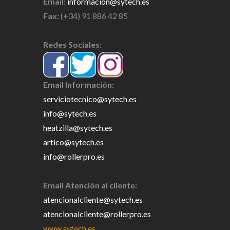
Email:
informacion@sytech.es
Fax:
(+34) 91 886 42 85
Redes Sociales:
Email Información:
serviciotecnico@sytech.es
info@sytech.es
heatzilla@sytech.es
artico@sytech.es
info@rollerpro.es
Email Atención al cliente:
atencionalcliente@sytech.es
atencionalcliente@rollerpro.es
www.sytech.es