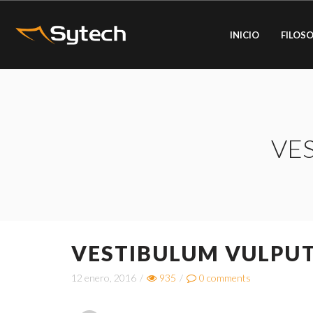
INICIO
FILOSO
VE
VESTIBULUM VULPUT
12 enero, 2016
/
935
/
0
comments