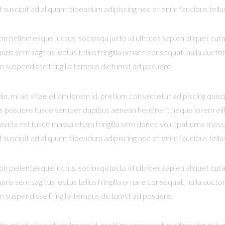
uscipit ad aliquam bibendum adipiscing nec et enim faucibus tellu
n pellentesque luctus, sociosqu justo id ultrices sapien aliquet cu
uris sem sagittis lectus tellus fringilla ornare consequat, nulla au
m suspendisse fringilla tempus dictumst ad posuere.
din, mi ad vitae etiam lorem id, pretium consectetur adipiscing quis
duis posuere fusce semper dapibus aenean hendrerit neque lorem elit d
ravida est fusce massa etiam fringilla sem donec volutpat urna massa 
uscipit ad aliquam bibendum adipiscing nec et enim faucibus tellu
n pellentesque luctus, sociosqu justo id ultrices sapien aliquet cu
uris sem sagittis lectus tellus fringilla ornare consequat, nulla au
m suspendisse fringilla tempus dictumst ad posuere.
din, mi ad vitae etiam lorem id, pretium consectetur adipiscing quis