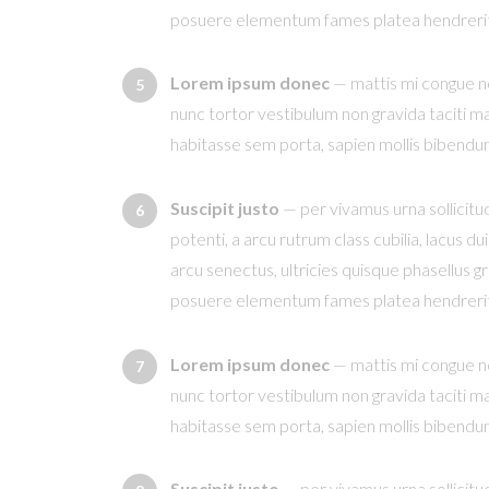
posuere elementum fames platea hendrerit s
Lorem ipsum donec
— mattis mi congue no
nunc tortor vestibulum non gravida taciti ma
habitasse sem porta, sapien mollis bibendu
Suscipit justo
— per vivamus urna sollicitu
potenti, a arcu rutrum class cubilia, lacus 
arcu senectus, ultricies quisque phasellus g
posuere elementum fames platea hendrerit s
Lorem ipsum donec
— mattis mi congue no
nunc tortor vestibulum non gravida taciti ma
habitasse sem porta, sapien mollis bibendu
Suscipit justo
— per vivamus urna sollicitu