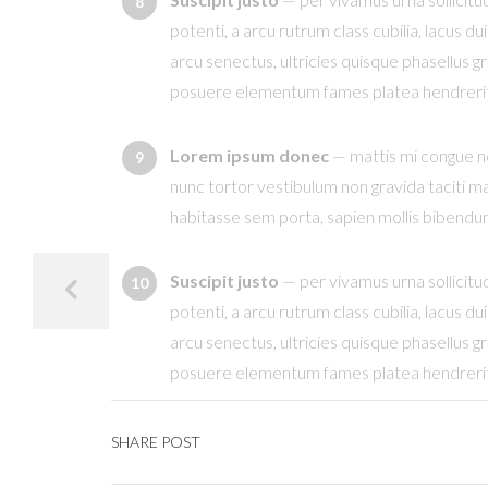
potenti, a arcu rutrum class cubilia, lacus 
arcu senectus, ultricies quisque phasellus g
posuere elementum fames platea hendrerit s
Lorem ipsum donec
— mattis mi congue no
nunc tortor vestibulum non gravida taciti ma
habitasse sem porta, sapien mollis bibendu
Suscipit justo
— per vivamus urna sollicitu
potenti, a arcu rutrum class cubilia, lacus 
arcu senectus, ultricies quisque phasellus g
posuere elementum fames platea hendrerit s
SHARE POST