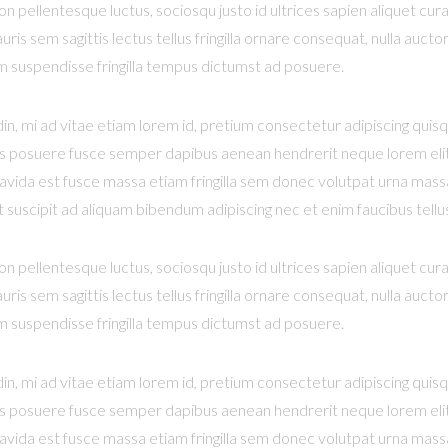
n pellentesque luctus, sociosqu justo id ultrices sapien aliquet cu
uris sem sagittis lectus tellus fringilla ornare consequat, nulla au
m suspendisse fringilla tempus dictumst ad posuere.
din, mi ad vitae etiam lorem id, pretium consectetur adipiscing quis
duis posuere fusce semper dapibus aenean hendrerit neque lorem elit d
ravida est fusce massa etiam fringilla sem donec volutpat urna massa 
uscipit ad aliquam bibendum adipiscing nec et enim faucibus tellu
n pellentesque luctus, sociosqu justo id ultrices sapien aliquet cu
uris sem sagittis lectus tellus fringilla ornare consequat, nulla au
m suspendisse fringilla tempus dictumst ad posuere.
din, mi ad vitae etiam lorem id, pretium consectetur adipiscing quis
duis posuere fusce semper dapibus aenean hendrerit neque lorem elit d
ravida est fusce massa etiam fringilla sem donec volutpat urna massa 