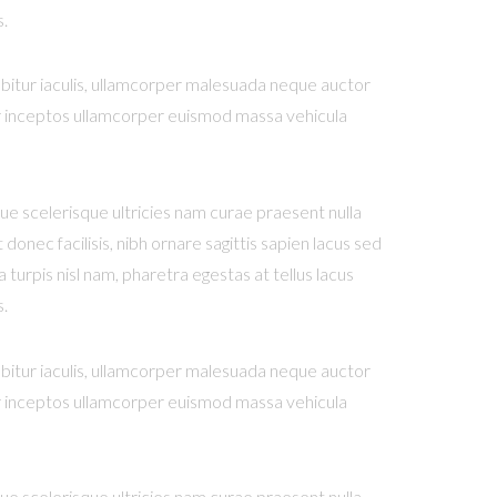
s.
rabitur iaculis, ullamcorper malesuada neque auctor
ctor inceptos ullamcorper euismod massa vehicula
que scelerisque ultricies nam curae praesent nulla
onec facilisis, nibh ornare sagittis sapien lacus sed
turpis nisl nam, pharetra egestas at tellus lacus
s.
rabitur iaculis, ullamcorper malesuada neque auctor
ctor inceptos ullamcorper euismod massa vehicula
que scelerisque ultricies nam curae praesent nulla